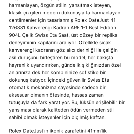
harmanlayan, özgün stilini yansıtmak isteyen,
klasik çizgileri modern dokunuşlarla harmanlayan
centilmenler için tasarlanmış Rolex DateJust 41
126331 Kahverengi Kadran ARF 1-1 Best Edition
904L Çelik Swiss Eta Saat, üst düzey bir replika
deneyiminin kapılarını aralıyor. Özellikle sıcak
kahverengi kadranın göz alıcı derinliği ile çeliğin
asil duruşunu birleştiren bu model, her bakışta
hayranlık uyandırırken, gündelik şıklığınızdan özel
anlarınıza dek her kombininize sofistike bir
dokunuş katıyor. İçindeki güvenilir Swiss Eta
otomatik mekanizma sayesinde sadece bir
aksesuar olmanın ötesinde, hassas zaman
tutuşuyla da fark yaratıyor. Bu, lüksün erişilebilir bir
yansıması olarak kaliteden ödün vermeden stil
sahibi olmak isteyenler için biçilmiş kaftan.
Rolex DateJust’ın ikonik zarafetini 41mm’lik