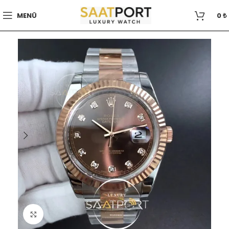
MENÜ
0
₺
Büyütmek için tıklayın