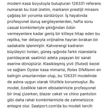
modern kasa boyutuyla buluşturan 126331 referans
numaralı bu özel üretim, markanın prestijli mirasını
çağdaş bir yorumla sürdürüyor. İş hayatında
profesyonel duruş sergileyenlerden, hafta sonu
casual kombinleriyle şıklığından ödün
vermeyenlere kadar geniş bir kitleye hitap eden bu
replika, her detayıyla orijinaline hayran bırakan bir
sadakatle işlenmiştir. Kahverengi kadranın
büyüleyici tonları, güneş ışığında farklı nüanslarla
parıldayarak saatinizi adeta yaşayan bir sanat
eserine dönüştürür. Klasikleşmiş yivli (fluted) bezel
ve sağlam Oyster kasa mimarisi, Rolex DNA’sının en
belirgin unsurlarından olup, bu 126331 modelinde
de aslına uygun olarak titizlikle korunmuştur. Bu
model, özellikle takım elbiselerinizle profesyonel
bir imaj çizerken, blazer ceket ve chino pantolon
gibi daha rahat kombinlerinizle de zahmetsizce
entegre olur. Saatport.com’da bu modeli tercih