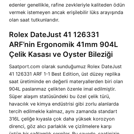
edenler genellikle, rafine zevkleriyle kaliteden ödün
vermek istemeyen ancak erişilebilir lüks arayışında
olan saat tutkunlarıdır.
Rolex DateJust 41 126331
ARF’nin Ergonomik 41mm 904L
Çelik Kasası ve Oyster Bileziği
Saatport.com olarak sunduğumuz Rolex DateJust
41 126331 ARF 1-1 Best Edition, üst düzey replika
saat üretiminde en değerli materyallerden biri olan
904L paslanmaz çelikten özenle imal edilmiştir.
Süper alaşım statüsündeki bu özel çelik türü,
havacılık ve kimya endüstrisi gibi zorlu alanlarda
tercih edilmekle kalmaz, aynı zamanda standart
316L çeliğe kıyasla çok daha yüksek korozyon
direnci, göz alıcı parlaklık ve çizilmelere karşı
üstün bir sağlamlık sergiler. Bu sayede, saatinizin