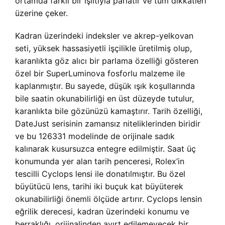
ortamda farklı bir ışıltıyla parlatır ve tüm dikkatleri
üzerine çeker.
Kadran üzerindeki indeksler ve akrep-yelkovan
seti, yüksek hassasiyetli işçilikle üretilmiş olup,
karanlıkta göz alıcı bir parlama özelliği gösteren
özel bir SuperLuminova fosforlu malzeme ile
kaplanmıştır. Bu sayede, düşük ışık koşullarında
bile saatin okunabilirliği en üst düzeyde tutulur,
karanlıkta bile gözünüzü kamaştırır. Tarih özelliği,
DateJust serisinin zamansız niteliklerinden biridir
ve bu 126331 modelinde de orijinale sadık
kalınarak kusursuzca entegre edilmiştir. Saat üç
konumunda yer alan tarih penceresi, Rolex’in
tescilli Cyclops lensi ile donatılmıştır. Bu özel
büyütücü lens, tarihi iki buçuk kat büyüterek
okunabilirliği önemli ölçüde artırır. Cyclops lensin
eğrilik derecesi, kadran üzerindeki konumu ve
berraklığı, orijinalinden ayırt edilemeyecek bir