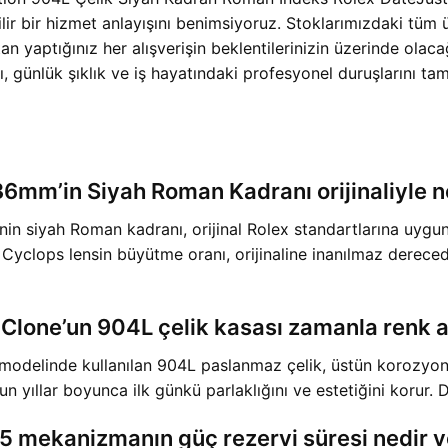
lir bir hizmet anlayışını benimsiyoruz. Stoklarımızdaki tüm ür
t’tan yaptığınız her alışverişin beklentilerinizin üzerinde ola
mı, günlük şıklık ve iş hayatındaki profesyonel duruşlarını 
36mm’in Siyah Roman Kadranı orijinaliyle 
siyah Roman kadranı, orijinal Rolex standartlarına uygun ol
ve Cyclops lensin büyütme oranı, orijinaline inanılmaz derece
one’un 904L çelik kasası zamanla renk at
delinde kullanılan 904L paslanmaz çelik, üstün korozyon 
yıllar boyunca ilk günkü parlaklığını ve estetiğini korur. 
5 mekanizmanın güç rezervi süresi nedir v