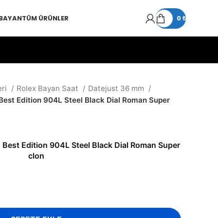
 BAYAN
TÜM ÜRÜNLER
0
₺
eri
Rolex Bayan Saat
Datejust 36 mm
st Edition 904L Steel Black Dial Roman Super
est Edition 904L Steel Black Dial Roman Super
clon