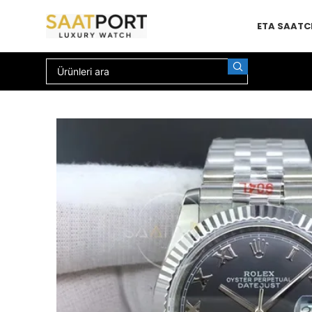
ETA SAAT
C