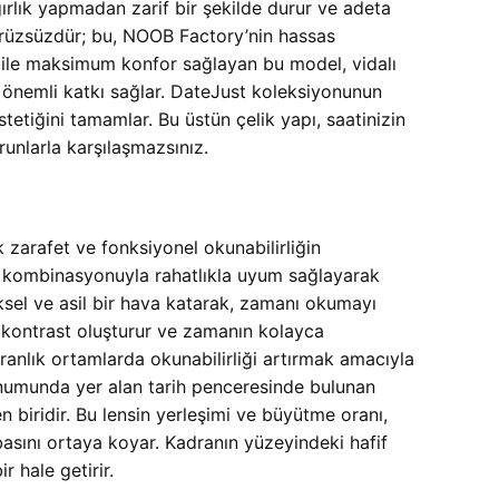
ğırlık yapmadan zarif bir şekilde durur ve adeta
r pürüzsüzdür; bu, NOOB Factory’nin hassas
a bile maksimum konfor sağlayan bu model, vidalı
 önemli katkı sağlar. DateJust koleksiyonunun
stetiğini tamamlar. Bu üstün çelik yapı, saatinizin
unlarla karşılaşmazsınız.
arafet ve fonksiyonel okunabilirliğin
fet kombinasyonuyla rahatlıkla uyum sağlayarak
eksel ve asil bir hava katarak, zamanı okumayı
 kontrast oluşturur ve zamanın kolayca
aranlık ortamlarda okunabilirliği artırmak amacıyla
konumunda yer alan tarih penceresinde bulunan
en biridir. Bu lensin yerleşimi ve büyütme oranı,
basını ortaya koyar. Kadranın yüzeyindeki hafif
r hale getirir.