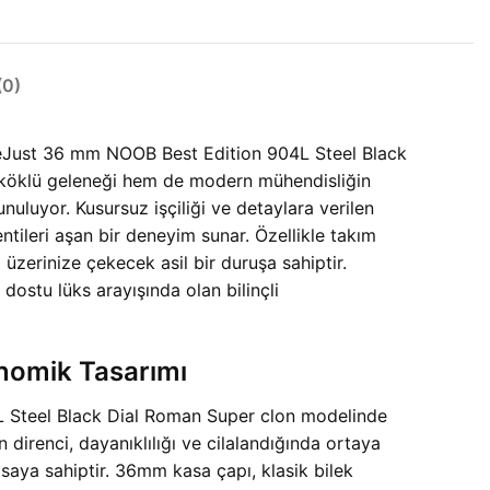
0)
teJust 36 mm NOOB Best Edition 904L Steel Black
em köklü geleneği hem de modern mühendisliğin
nuluyor. Kusursuz işçiliği ve detaylara verilen
ntileri aşan bir deneyim sunar. Özellikle takım
zerinize çekecek asil bir duruşa sahiptir.
stu lüks arayışında olan bilinçli
nomik Tasarımı
L Steel Black Dial Roman Super clon modelinde
 direnci, dayanıklılığı ve cilalandığında ortaya
kasaya sahiptir. 36mm kasa çapı, klasik bilek