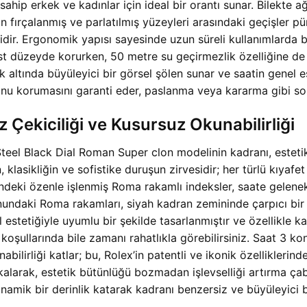
ahip erkek ve kadınlar için ideal bir orantı sunar. Bilekte a
sanın fırçalanmış ve parlatılmış yüzeyleri arasındaki geçişle
gesidir. Ergonomik yapısı sayesinde uzun süreli kullanımlard
st düzeyde korurken, 50 metre su geçirmezlik özelliğine de
ık altında büyüleyici bir görsel şölen sunar ve saatin genel e
nu korumasını garanti eder, paslanma veya kararma gibi sor
ekiciliği ve Kusursuz Okunabilirliği
l Black Dial Roman Super clon modelinin kadranı, estetik z
 klasikliğin ve sofistike duruşun zirvesidir; her türlü kıya
erindeki özenle işlenmiş Roma rakamlı indeksler, saate gelen
nundaki Roma rakamları, siyah kadran zemininde çarpıcı bir
 estetiğiyle uyumlu bir şekilde tasarlanmıştır ve özellikle k
koşullarında bile zamanı rahatlıkla görebilirsiniz. Saat 3 
ilirliği katlar; bu, Rolex’in patentli ve ikonik özelliklerind
kalarak, estetik bütünlüğü bozmadan işlevselliği artırma ça
inamik bir derinlik katarak kadranı benzersiz ve büyüleyici bi