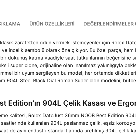
ÇIKLAMA
ÜRÜN ÖZELLIKLERI
DEĞERLENDIRMELER (
 klasik zarafetten ödün vermek istemeyenler için Rolex Da
tij ve incelik sembolü olarak öne çıkıyor. Bu özel parça, h
s bir dokunuş katma vaadiyle saat tutkunlarının beğenisine su
i super clone, orijinaline olan inanılmaz yakınlığıyla bekle
mmel bir uyum sergileyen bu model, her ortamda dikkatleri ü
 904L Steel Black Dial Roman Super clon modelini, bütçe do
Edition’ın 904L Çelik Kasası ve Ergo
lzeme kalitesi, Rolex DateJust 36mm NOOB Best Edition 904
 saatlerinde kullanılan 904L paslanmaz çelik, eşsiz korozyon
n saat de aynı endüstri standartlarında üretilmiş 904L çelik 