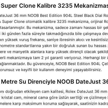
A Super Clone Kalibre 3235 Mekanizmas
 DateJust 36 mm NOOB Best Edition 904L Steel Black Dial R
A Super Clone otomatik kalibre 3235 mekanizma, orijinal Ro
rak tasarlanmıştır. Bu mekanizma, sadece zamanı hassas bir 
nizi iki günden fazla süreyle takmadığınızda bile çalışmaya 
 yüksek vuruş frekansı, saniye ibresinin akıcı ve kesintisiz
nometre standartlarına yakın bir doğruluk sunan bu hassas z
re ve manyetik alanlara karşı yüksek dirençli olacak şekilde 
değerli mekanizmaya tam 2 yıl garanti veriyoruz. Herhangi b
k sağlanmaktadır. Bu güvenceyle, NOOB Best Edition 904L Ç
unsuz ve keyifli bir kullanım deneyimi yaşayabilirsiniz.
50 Metre Su Direnciyle NOOB DateJust
mını doğrudan etkileyen cam kalitesi, Rolex DateJust 36 m
ristal cam, mineral cama göre üstün sertliği ve çizilmeye ka
lmelere karşı maksimum koruma sağlayarak, saatinizin kadranı