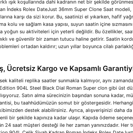
klı ışık koşullarında dahi kadranın net bir şekilde görünmesi
n İndeks Rolex DateJust 36mm Super Clone Saat modeli, 5
ına karşı da sizi korur. Bu, saatinizi el yıkarken, hafif ya
urma kolu ve sağlam kasa yapısı, suyun saatin içine sızmas
oğun su aktiviteleri için yeterli değildir. Bu özellikler, saa
klı ve güvenilir bir zaman tutucu haline getirir. Saatin k
lemleri ortadan kaldırır; uzun yıllar boyunca cilalı parlaklı
iş, Ücretsiz Kargo ve Kapsamlı Garanti
ek kaliteli replika saatler sunmakla kalmıyor, aynı zamanda
tion 904L Steel Black Dial Roman Super clon gibi üst düze
le çalışıyoruz. Satın alma sürecinizin başından sonuna kadar,
ntisi, bu taahhüdümüzün somut bir göstergesidir. Herhangi
mizden destek alabilirsiniz. Ayrıca, alışverişinizi daha da
üvenli bir şekilde kapınıza kadar ulaşır. Kapıda ödeme seçen
 24 saat müşteri desteği ile her zaman yanınızdadır. Her tü
Edition 904L Çelik Siyah Kadran Roman İndeks Rolex DateJus