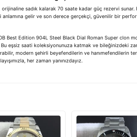
jinaline sadık kalarak 70 saate kadar güç rezervi sunar. Bu
 anlamına gelir ve son derece gerçekçi, güvenilir bir perf
Best Edition 904L Steel Black Dial Roman Super clon model
. Bu eşsiz saati koleksiyonunuza katmak ve bileğinizdeki z
rabilir, modern şehirli beyefendilerin ve hanımefendilerin terc
ayışımızla, her zaman yanınızdayız.