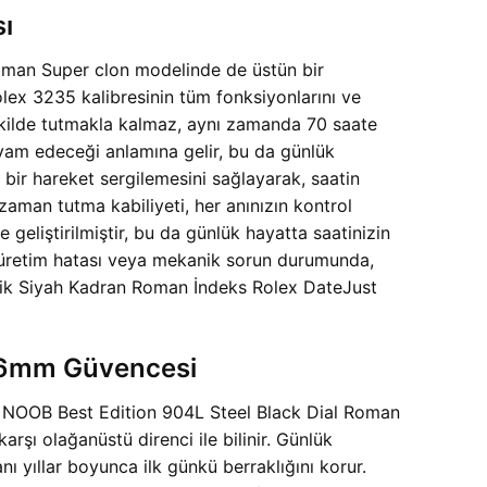
ı
oman Super clon modelinde de üstün bir
lex 3235 kalibresinin tüm fonksiyonlarını ve
şekilde tutmakla kalmaz, aynı zamanda 70 saate
devam edeceği anlamına gelir, bu da günlük
 bir hareket sergilemesini sağlayarak, saatin
aman tutma kabiliyeti, her anınızın kontrol
geliştirilmiştir, bu da günlük hayatta saatinizin
ir üretim hatası veya mekanik sorun durumunda,
elik Siyah Kadran Roman İndeks Rolex DateJust
 36mm Güvencesi
m NOOB Best Edition 904L Steel Black Dial Roman
rşı olağanüstü direnci ile bilinir. Günlük
 yıllar boyunca ilk günkü berraklığını korur.