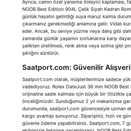
Ayrıca, camın özel yansıma önleyici kaplaması, far
NOOB Best Edition 904L Çelik Siyah Kadran Roma
günlük hayatın getirdiği suya maruz kalma durumlar
çıkarmanız gerekmediği anlamına gelir. Vidalı k
eder. Ancak, bu seviye yüzme veya dalış gibi daha y
zamanda günlük yaşamın zorluklarına karşı dayanı
çelikten üretilmesi, renk atma veya solma gibi prob
şıklığını sürdürür.
Saatport.com: Güvenilir Alışver
Saatport.com olarak, müşterilerimize sadece yüks
vadediyoruz. Rolex DateJust 36 mm NOOB Best Edi
orijinaline sadık kalması için büyük bir titizlik
önceliğimizdir. Sunduğumuz 2 yıl mekanizma gara
durumunda, saatport.com güvencesiyle uzman ekibi
kargo avantajı sunuyoruz. Siparişiniz, hızlı ve g
güvenle ödeme yapabilirsiniz. Saatport.com, 7 gün
ekibimizle iletişime geçebilirsiniz. NOOB Best 