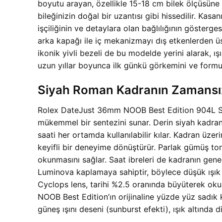
boyutu arayan, özellikle 15-18 cm bilek ölçüsüne s
bileğinizin doğal bir uzantısı gibi hissedilir. Ka
işçiliğinin ve detaylara olan bağlılığının göster
arka kapağı ile iç mekanizmayı dış etkenlerden ü
ikonik yivli bezeli de bu modelde yerini alarak, ış
uzun yıllar boyunca ilk günkü görkemini ve formu
Siyah Roman Kadranın Zamansız Ç
Rolex DateJust 36mm NOOB Best Edition 904L Stee
mükemmel bir sentezini sunar. Derin siyah kadran,
saati her ortamda kullanılabilir kılar. Kadran üz
keyifli bir deneyime dönüştürür. Parlak gümüş to
okunmasını sağlar. Saat ibreleri de kadranın genel
Luminova kaplamaya sahiptir, böylece düşük ışık 
Cyclops lens, tarihi %2.5 oranında büyüterek okunab
NOOB Best Edition’ın orijinaline yüzde yüz sadık 
güneş ışını deseni (sunburst efekti), ışık altında d