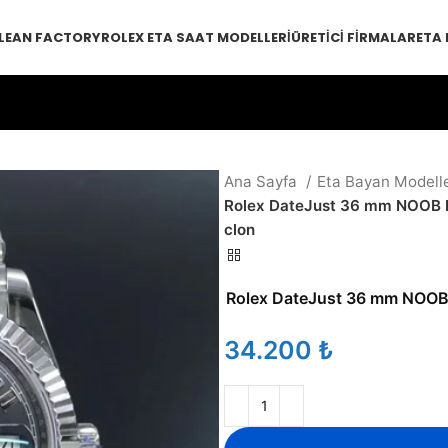
LEAN FACTORY
ROLEX ETA SAAT MODELLERI
ÜRETICI FIRMALAR
ETA
Ana Sayfa
Eta Bayan Modell
Rolex DateJust 36 mm NOOB Be
clon
Rolex DateJust 36 mm NOOB B
₺