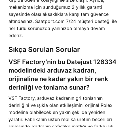
kapıda ödeme kolaylığı ile size ulaşır. Ayrıca,
mekanizma için sunduğumuz 2 yıllık garanti
sayesinde olası aksaklıklara karşı tam güvence
altındasınız. Saatport.com 7/24 müşteri desteği ile
her türlü sorunuzda yanınızda olmaya devam
ederiz.
Sıkça Sorulan Sorular
VSF Factory’nin bu Datejust 126334
modelindeki arduvaz kadran,
orijinaline ne kadar yakın bir renk
derinliği ve tonlama sunar?
VSF Factory, arduvaz kadranın gri tonlarının
derinliğini ve ışıkla olan etkileşimini orijinal Rolex
modeline olabilecek en yakın şekilde yeniden
yaratır. Fabrikanın üstün replika üretim becerileri
sayesinde, kadranın sofistike matlığı ve farklı ışık