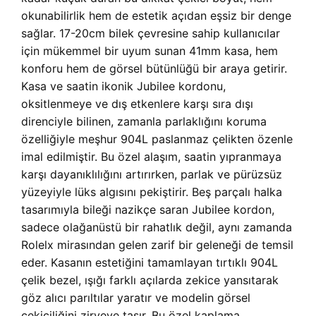
okunabilirlik hem de estetik açıdan eşsiz bir denge
sağlar. 17-20cm bilek çevresine sahip kullanıcılar
için mükemmel bir uyum sunan 41mm kasa, hem
konforu hem de görsel bütünlüğü bir araya getirir.
Kasa ve saatin ikonik Jubilee kordonu,
oksitlenmeye ve dış etkenlere karşı sıra dışı
direnciyle bilinen, zamanla parlaklığını koruma
özelliğiyle meşhur 904L paslanmaz çelikten özenle
imal edilmiştir. Bu özel alaşım, saatin yıpranmaya
karşı dayanıklılığını artırırken, parlak ve pürüzsüz
yüzeyiyle lüks algısını pekiştirir. Beş parçalı halka
tasarımıyla bileği nazikçe saran Jubilee kordon,
sadece olağanüstü bir rahatlık değil, aynı zamanda
Rolelx mirasından gelen zarif bir geleneği de temsil
eder. Kasanın estetiğini tamamlayan tırtıklı 904L
çelik bezel, ışığı farklı açılarda zekice yansıtarak
göz alıcı parıltılar yaratır ve modelin görsel
çekiciliğini zirveye taşır. Bu özel kaplama