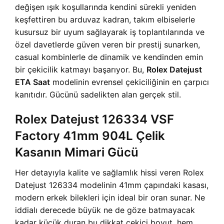
değişen ışık koşullarında kendini sürekli yeniden
keşfettiren bu arduvaz kadran, takım elbiselerle
kusursuz bir uyum sağlayarak iş toplantılarında ve
özel davetlerde güven veren bir prestij sunarken,
casual kombinlerle de dinamik ve kendinden emin
bir çekicilik katmayı başarıyor. Bu,
Rolex Datejust
ETA Saat
modelinin evrensel çekiciliğinin en çarpıcı
kanıtıdır. Gücünü sadelikten alan gerçek stil.
Rolex Datejust 126334 VSF
Factory 41mm 904L Çelik
Kasanın Mimari Gücü
Her detayıyla kalite ve sağlamlık hissi veren Rolex
Datejust 126334 modelinin 41mm çapındaki kasası,
modern erkek bilekleri için ideal bir oran sunar. Ne
iddialı derecede büyük ne de göze batmayacak
kadar küçük duran bu dikkat çekici boyut, hem