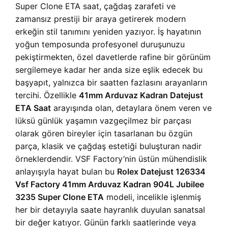
Super Clone ETA saat, çağdaş zarafeti ve
zamansız prestiji bir araya getirerek modern
erkeğin stil tanımını yeniden yazıyor. İş hayatının
yoğun temposunda profesyonel duruşunuzu
pekiştirmekten, özel davetlerde rafine bir görünüm
sergilemeye kadar her anda size eşlik edecek bu
başyapıt, yalnızca bir saatten fazlasını arayanların
tercihi. Özellikle
41mm Arduvaz Kadran Datejust
ETA Saat
arayışında olan, detaylara önem veren ve
lüksü günlük yaşamın vazgeçilmez bir parçası
olarak gören bireyler için tasarlanan bu özgün
parça, klasik ve çağdaş estetiği buluşturan nadir
örneklerdendir. VSF Factory’nin üstün mühendislik
anlayışıyla hayat bulan bu
Rolex Datejust 126334
Vsf Factory 41mm Arduvaz Kadran 904L Jubilee
3235 Super Clone ETA
modeli, incelikle işlenmiş
her bir detayıyla saate hayranlık duyulan sanatsal
bir değer katıyor. Günün farklı saatlerinde veya