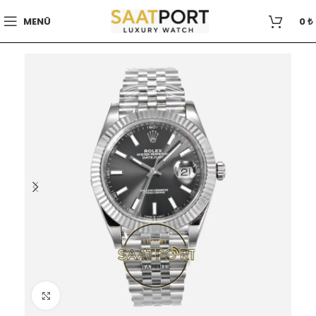
MENÜ
0
₺
Büyütmek için tıklayın