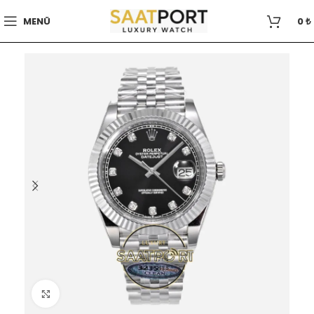
MENÜ
0
₺
Büyütmek için tıklayın