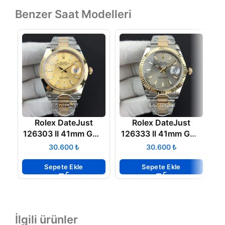
Benzer Saat Modelleri
Rolex DateJust
Rolex DateJust
126303 II 41mm GMF
126333 II 41mm GMF
B
Best Edition YG
11 Best Edition YG
₺
₺
Wrapped YG Sticks
Wrapped Gray Sticks
Dial on SSYG Oyster
Dial super Clone
Sepete Ekle
Sepete Ekle
Bracelet 3235
3235
İlgili ürünler