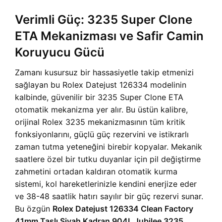
Verimli Güç: 3235 Super Clone
ETA Mekanizması ve Safir Camin
Koruyucu Gücü
Zamanı kusursuz bir hassasiyetle takip etmenizi
sağlayan bu Rolex Datejust 126334 modelinin
kalbinde, güvenilir bir 3235 Super Clone ETA
otomatik mekanizma yer alır. Bu üstün kalibre,
orijinal Rolex 3235 mekanizmasının tüm kritik
fonksiyonlarını, güçlü güç rezervini ve istikrarlı
zaman tutma yeteneğini birebir kopyalar. Mekanik
saatlere özel bir tutku duyanlar için pil değiştirme
zahmetini ortadan kaldıran otomatik kurma
sistemi, kol hareketlerinizle kendini enerjize eder
ve 38-48 saatlik hatırı sayılır bir güç rezervi sunar.
Bu özgün
Rolex Datejust 126334 Clean Factory
41mm Taşlı Siyah Kadran 904L Jubilee 3235