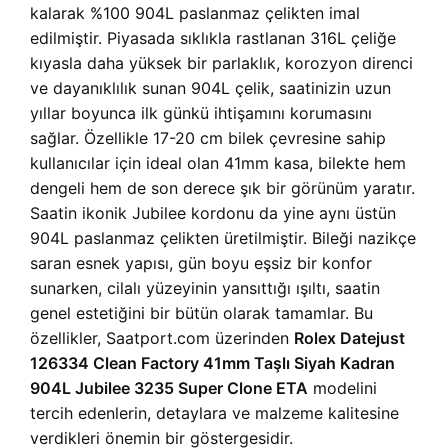
kalarak %100 904L paslanmaz çelikten imal
edilmiştir. Piyasada sıklıkla rastlanan 316L çeliğe
kıyasla daha yüksek bir parlaklık, korozyon direnci
ve dayanıklılık sunan 904L çelik, saatinizin uzun
yıllar boyunca ilk günkü ihtişamını korumasını
sağlar. Özellikle 17-20 cm bilek çevresine sahip
kullanıcılar için ideal olan 41mm kasa, bilekte hem
dengeli hem de son derece şık bir görünüm yaratır.
Saatin ikonik Jubilee kordonu da yine aynı üstün
904L paslanmaz çelikten üretilmiştir. Bileği nazikçe
saran esnek yapısı, gün boyu eşsiz bir konfor
sunarken, cilalı yüzeyinin yansıttığı ışıltı, saatin
genel estetiğini bir bütün olarak tamamlar. Bu
özellikler, Saatport.com üzerinden
Rolex Datejust
126334 Clean Factory 41mm Taşlı Siyah Kadran
904L Jubilee 3235 Super Clone ETA
modelini
tercih edenlerin, detaylara ve malzeme kalitesine
verdikleri önemin bir göstergesidir.