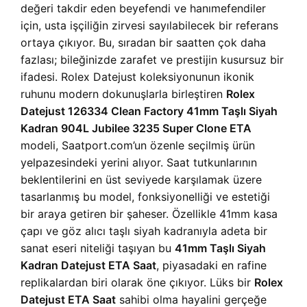
değeri takdir eden beyefendi ve hanımefendiler
için, usta işçiliğin zirvesi sayılabilecek bir referans
ortaya çıkıyor. Bu, sıradan bir saatten çok daha
fazlası; bileğinizde zarafet ve prestijin kusursuz bir
ifadesi. Rolex Datejust koleksiyonunun ikonik
ruhunu modern dokunuşlarla birleştiren
Rolex
Datejust 126334 Clean Factory 41mm Taşlı Siyah
Kadran 904L Jubilee 3235 Super Clone ETA
modeli, Saatport.com’un özenle seçilmiş ürün
yelpazesindeki yerini alıyor. Saat tutkunlarının
beklentilerini en üst seviyede karşılamak üzere
tasarlanmış bu model, fonksiyonelliği ve estetiği
bir araya getiren bir şaheser. Özellikle 41mm kasa
çapı ve göz alıcı taşlı siyah kadranıyla adeta bir
sanat eseri niteliği taşıyan bu
41mm Taşlı Siyah
Kadran Datejust ETA Saat
, piyasadaki en rafine
replikalardan biri olarak öne çıkıyor. Lüks bir
Rolex
Datejust ETA Saat
sahibi olma hayalini gerçeğe