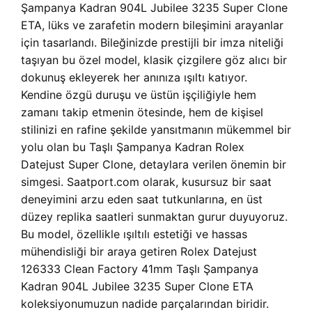
Şampanya Kadran 904L Jubilee 3235 Super Clone
ETA, lüks ve zarafetin modern bileşimini arayanlar
için tasarlandı. Bileğinizde prestijli bir imza niteliği
taşıyan bu özel model, klasik çizgilere göz alıcı bir
dokunuş ekleyerek her anınıza ışıltı katıyor.
Kendine özgü duruşu ve üstün işçiliğiyle hem
zamanı takip etmenin ötesinde, hem de kişisel
stilinizi en rafine şekilde yansıtmanın mükemmel bir
yolu olan bu Taşlı Şampanya Kadran Rolex
Datejust Super Clone, detaylara verilen önemin bir
simgesi. Saatport.com olarak, kusursuz bir saat
deneyimini arzu eden saat tutkunlarına, en üst
düzey replika saatleri sunmaktan gurur duyuyoruz.
Bu model, özellikle ışıltılı estetiği ve hassas
mühendisliği bir araya getiren Rolex Datejust
126333 Clean Factory 41mm Taşlı Şampanya
Kadran 904L Jubilee 3235 Super Clone ETA
koleksiyonumuzun nadide parçalarından biridir.