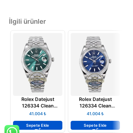
İlgili ürünler
Rolex Datejust
Rolex Datejust
126334 Clean
126334 Clean
Factory 41mm Nane
Factory 41mm Parlak
F
₺
₺
Yeşili Kadran 904L
Mavi Kadran 904L
Jubilee 3235 Super
Jubilee 3235 Super
Sepete Ekle
Sepete Ekle
Clone ETA
Clone ETA