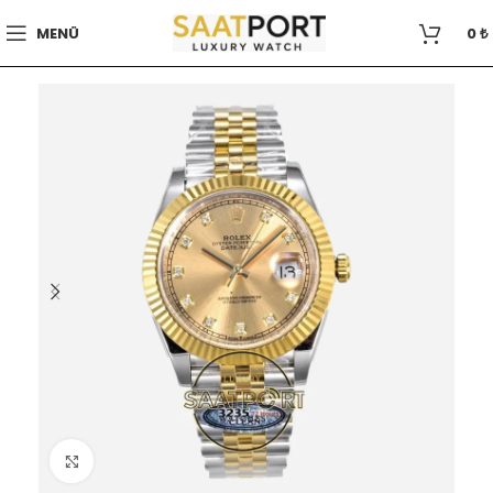
MENÜ
0
₺
Büyütmek için tıklayın