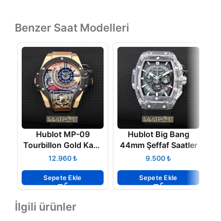
Benzer Saat Modelleri
Hublot MP-09
Hublot Big Bang
H
Tourbillon Gold Kasa
44mm Şeffaf Saatler
Replika Saat
₺
₺
Sepete Ekle
Sepete Ekle
İlgili ürünler