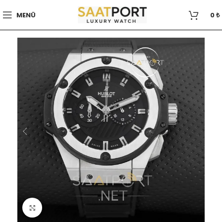
MENÜ
0
₺
Büyütmek için tıklayın