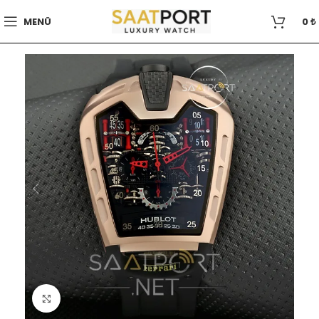
MENÜ
0
₺
Büyütmek için tıklayın