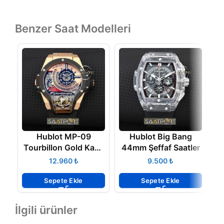
Benzer Saat Modelleri
Hublot MP-09
Hublot Big Bang
H
Tourbillon Gold Kasa
44mm Şeffaf Saatler
Replika Saat
₺
₺
Sepete Ekle
Sepete Ekle
İlgili ürünler