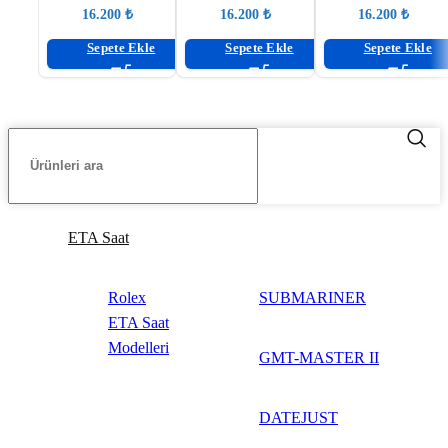
Yellow 47mm
Yellow 47mm
Dashboard
₺
₺
₺
Replika saat
Chronograph
Sepete Ekle
Sepete Ekle
Sepete Ekle
ETA Saat
Rolex
SUBMARINER
ETA Saat
Modelleri
GMT-MASTER II
DATEJUST