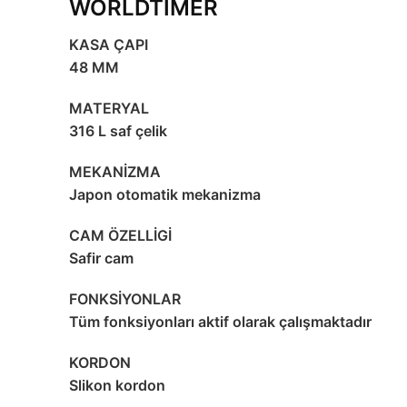
WORLDTİMER
KASA ÇAPI
48 MM
MATERYAL
316 L saf çelik
MEKANİZMA
Japon otomatik mekanizma
CAM ÖZELLİGİ
Safir cam
FONKSİYONLAR
Tüm fonksiyonları aktif olarak çalışmaktadır
KORDON
Slikon kordon