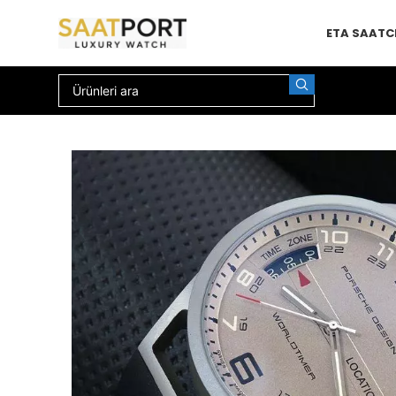
ETA SAAT
C