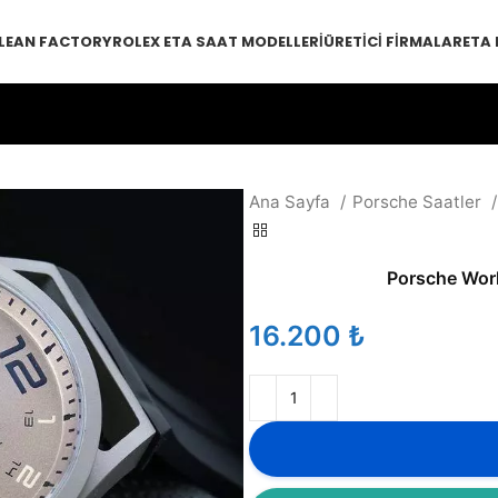
LEAN FACTORY
ROLEX ETA SAAT MODELLERI
ÜRETICI FIRMALAR
ETA
Ana Sayfa
Porsche Saatler
Porsche Worl
₺