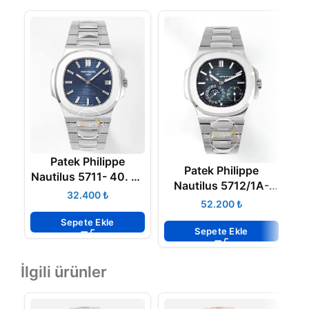
Patek Philippe
Patek Philippe
Nautilus 5711- 40. Yıl
Nautilus 5712/1A-
Çelik Kasa Mavi
₺
001 Blue PPF V2
₺
Kadran ETA
Super Clon Eta
Sepete Ekle
Sepete Ekle
İlgili ürünler