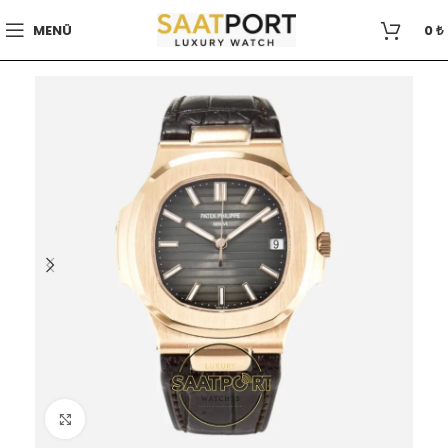
MENÜ
0
₺
Büyütmek için tıklayın