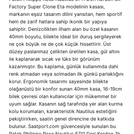
Factory Super Clone Eta modelinin kasası,
markanın eşsiz tasarım dilini yansıtan, hem sportif
hem de zarif hatlara sahip ikonik bir yapıya
sahiptir. Denizcilikten ilham alan bu özel kasanın
40mm boyutu, bilekte ideal bir duruş sergileyerek
ne çok büyük ne de çok küçük hissettirir. Üst
düzey paslanmaz çelikten üretilen kasa, gül altını
ile kaplanarak sıcak ve lüks bir görünüm
kazanmıştır. Bu kaplama, günlük kullanımda dahi
renk atmadan veya solmadan ilk günkü parlaklığını
korur. Ergonomik tasarımı sayesinde bilekte
olağanüstü bir konfor sunan 40mm kasa, 16-19cm
bilek çevresi olan kullanıcılar için mükemmel bir
uyum sağlar. Kasanın sağ tarafında yer alan kurma
kolu korumaları, karakteristik Nautilus estetiğini
pekiştirirken, saatin genel direncine de katkıda
bulunur. Saatport.com güvencesiyle sunulan bu
Patek Philippe Rose Nautilus 5711 Deri Kordon 3k