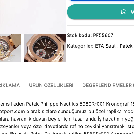
W
Stok kodu:
PF55607
Kategoriler:
ETA Saat
,
Patek 
ÇIKLAMA
ÜRÜN ÖZELLIKLERI
DEĞERLENDIRMELER (
i temsil eden Patek Philippe Nautilus 5980R-001 Kronograf 
Saatport.com olarak sizlere sunduğumuz bu özel replika model
mlara hayranlık duyan beyler için tasarlandı. İş hayatının 
steyenler veya özel davetlerde rafine zevkini yansıtmak iste
e geliyor. Bu eşsiz Patek Philippe Nautilus 5980R-001 Kronog