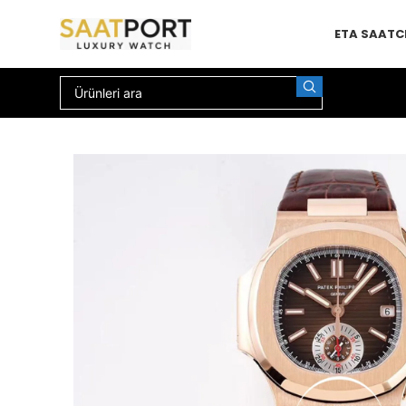
ETA SAAT
C