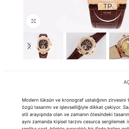
Büyütmek için tıklayın
A
Modern lüksün ve kronograf ustalığının zirvesin
özgü tasarımı ve işlevselliğiyle dikkat çekiyor. 
stil arayışında olan ve zamanın ötesindeki tasarı
aynı zamanda kişisel tarzını cesurca sergilemek i
replika saat, bilekte ayrıcalıklı bir ifade halin