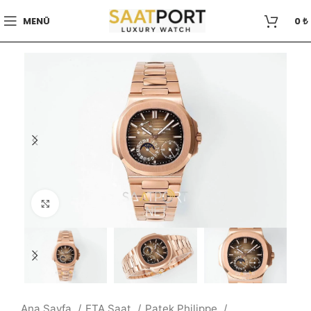
MENÜ
0
₺
Büyütmek için tıklayın
Ana Sayfa
ETA Saat
Patek Philippe