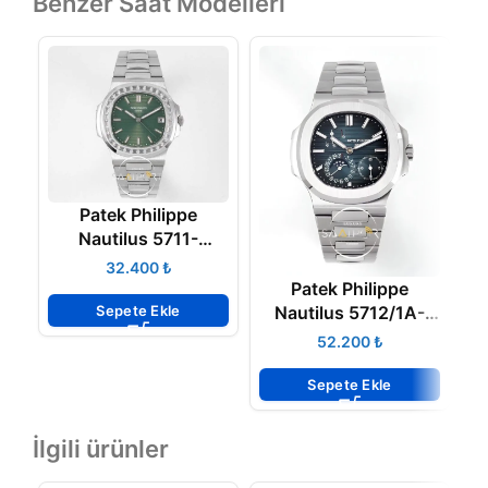
Benzer Saat Modelleri
Patek Philippe
Nautilus 5711-
1300A-001 Green
N
₺
BAGET Super Clone
Patek Philippe
Eta
Sepete Ekle
Nautilus 5712/1A-
001 Blue PPF V2
₺
Super Clon Eta
Sepete Ekle
İlgili ürünler