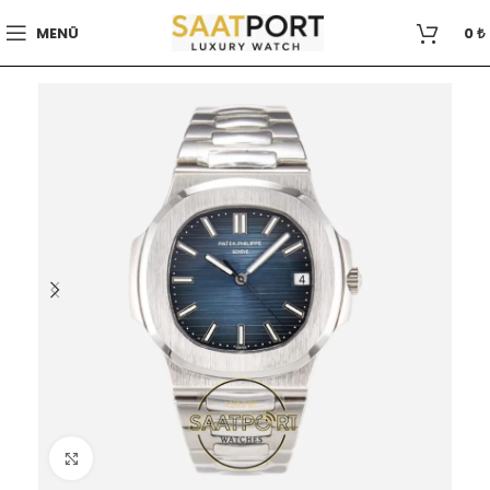
MENÜ
0
₺
Büyütmek için tıklayın