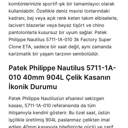
kombinlerinizle sportif-şık bir tamamlayıcı olarak
kullanılabilir. Özellikle deniz mavisi tonlarındaki
kadranı, bej veya açık renk keten takım elbiselerle,
lacivert blazerlar veya beyaz tişört ve chino
pantolonlarla kusursuz bir uyum sağlar. Patek
Philippe Nautilus 5711-1A-010 3k Factory Super
Clone ETA, sadece bir saat değil, aynı zamanda
karizmatik bir yaşam tarzının sembolüdür.
Patek Philippe Nautilus 5711-1A-
010 40mm 904L Çelik Kasanın
İkonik Durumu
Patek Philippe Nautilus’un efsanevi sekizgen
kasası, 5711-1A-010 referansında da tüm
ihtişamıyla kendini gösterir. Bu özel saat, üstün
işçilikle üretilmiş 904L paslanmaz çelikten imal
edilen 40mm kasasıyla bileğinizde güçlü ve zarif