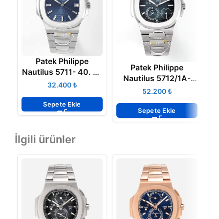
Patek Philippe
Patek Philippe
Nautilus 5711- 40. Yıl
Nautilus 5712/1A-
Çelik Kasa Mavi
₺
001 Blue PPF V2
₺
Kadran ETA
Super Clon Eta
Sepete Ekle
Sepete Ekle
İlgili ürünler