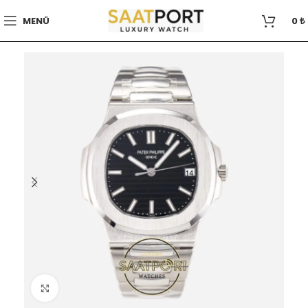
MENÜ
0
₺
Büyütmek için tıklayın