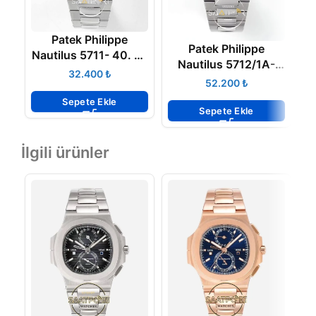
Patek Philippe
Patek Philippe
Nautilus 5711- 40. Yıl
Nautilus 5712/1A-
Çelik Kasa Mavi
₺
001 Blue PPF V2
₺
Kadran ETA
Super Clon Eta
Sepete Ekle
Sepete Ekle
İlgili ürünler