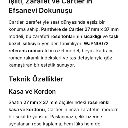
Işıltı, Zarafet ve Cartier’in
Efsanevi Dokunuşu
Cartier, zarafetiyle saat dünyasında eşsiz bir
konuma sahip.
Panthère de Cartier 27 mm x 37 mm
modeli, bu zarafeti
rose tonlarının sıcaklığı
ve
taşlı
bezel ışıltısı
yla yeniden tanımlıyor.
WJPN0072
referans numaralı
bu özel model, beyaz kadranı,
romen rakamlı indeksleri ve taş detaylarıyla göz
kamaştıran bir estetik sunuyor.
Teknik Özellikler
Kasa ve Kordon
Saatin
27 mm x 37 mm
ölçülerindeki
rose renkli
kasa ve kordonu
, Cartier’in imza zarafetini modern
bir şekilde yansıtır. Paslanmaz çelik üzerine
uygulanan rose kaplama, hem lüks hem de