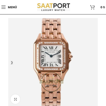
MENÜ
0
₺
Büyütmek için tıklayın