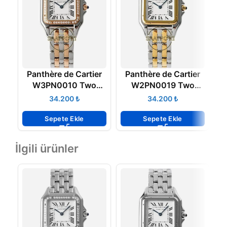
Panthère de Cartier
Panthère de Cartier
W3PN0010 Two
W2PN0019 Two
Tone Rose 27 mm x
Tone 27 mm x 37 mm
₺
₺
37 mm Quartz Super
Quartz Super Clone
m
Clone ETA
ETA
Sepete Ekle
Sepete Ekle
İlgili ürünler