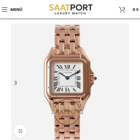
MENÜ
0
₺
Büyütmek için tıklayın