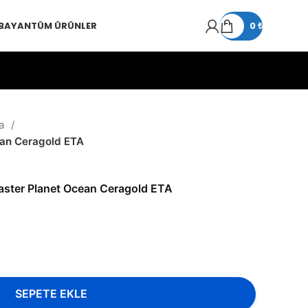
 BAYAN
TÜM ÜRÜNLER
0
₺
a
an Ceragold ETA
ster Planet Ocean Ceragold ETA
SEPETE EKLE