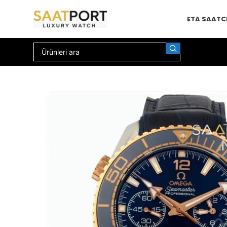
ETA SAAT
C