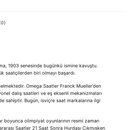
0)
rma, 1903 senesinde bugünkü ismine kavuştu.
k saatçilerden biri olmayı başardı.
 gelmektedir. Omega Saatler Franck Mueller’den
nel dalış saatleri ve eş eksenli mekanizmaları
de sahiptir. Bugün, isviçre saat markalarına ilgi
lar boyunca olimpiyat oyunlarının resmi zaman
slararası Saatler 21 Saat Sonra Hurdası Çıkmışken