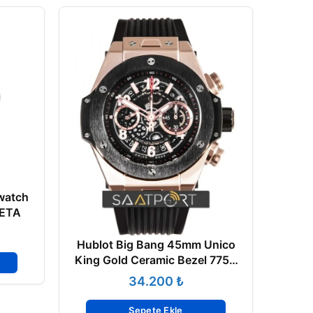
watch
 ETA
Hublot Big Bang 45mm Unico
King Gold Ceramic Bezel 7750
Eta Mekanizma
₺
Sepete Ekle