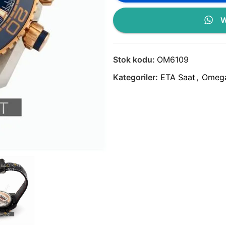
W
Stok kodu:
OM6109
Kategoriler:
ETA Saat
,
Omeg