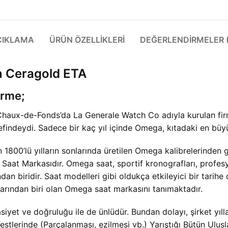
ÇIKLAMA
ÜRÜN ÖZELLIKLERI
DEĞERLENDIRMELER (
 Ceragold ETA
irme;
 Chaux-de-Fonds’da La Generale Watch Co adıyla kurulan fi
findeydi. Sadece bir kaç yıl içinde Omega, kıtadaki en büyü
 1800’lü yılların sonlarında üretilen Omega kalibrelerinden
aat Markasıdır. Omega saat, sportif kronografları, profesyo
dan biridir. Saat modelleri gibi oldukça etkileyici bir tarihe 
arından biri olan Omega saat markasını tanımaktadır.
yet ve doğruluğu ile de ünlüdür. Bundan dolayı, şirket yıl
Testlerinde (Parçalanması, ezilmesi vb.) Yarıştığı Bütün Ulu