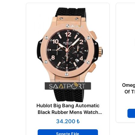
Omeg
Of 
Hublot Big Bang Automatic
Black Rubber Mens Watch
341.PB.131.RX ETA
₺
Sepete Ekle