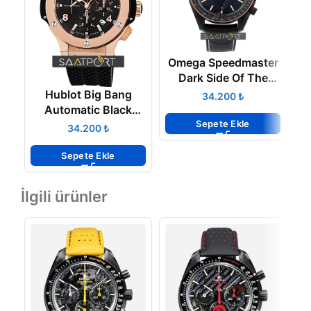
Omega Speedmaster
Dark Side Of The
M
Moon 44.25 mm ETA
Hublot Big Bang
₺
Automatic Black
Sepete Ekle
Rubber Mens Watch
₺
341.PB.131.RX ETA
Sepete Ekle
İlgili ürünler