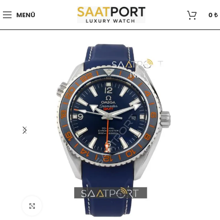
MENÜ
0
₺
Büyütmek için tıklayın