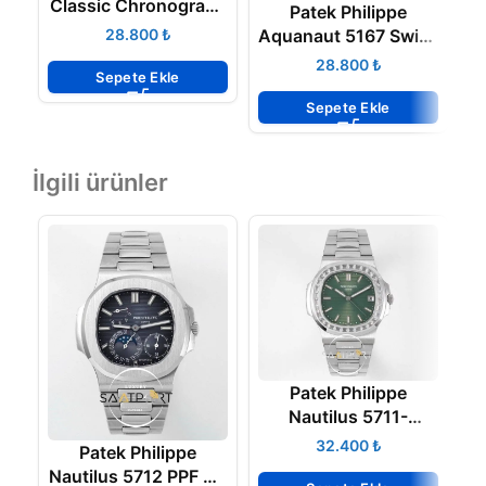
Classic Chronograph
Patek Philippe
Lemania Movement
Aquanaut 5167 Swiss
₺
N
Eta Saat
₺
Sepete Ekle
Sepete Ekle
İlgili ürünler
Patek Philippe
Nautilus 5711-
1300A-001 Green
₺
Patek Philippe
BAGET Super Clone
Nautilus 5712 PPF V3
Na