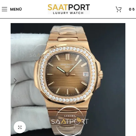
MENÜ
0
₺
Büyütmek için tıklayın