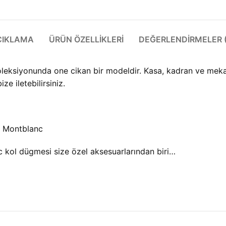
ÇIKLAMA
ÜRÜN ÖZELLIKLERI
DEĞERLENDIRMELER (
eksiyonunda one cikan bir modeldir. Kasa, kadran ve mekani
ize iletebilirsiniz.
a Montblanc
 kol dügmesi size özel aksesuarlarından biri…