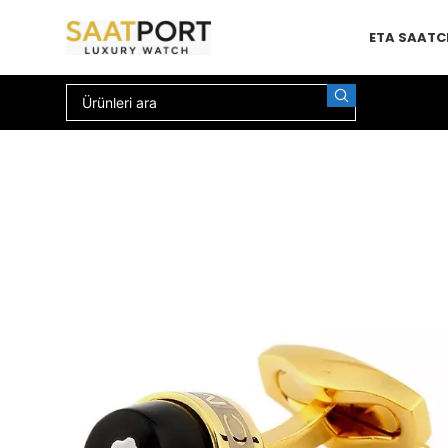
ETA SAAT
C