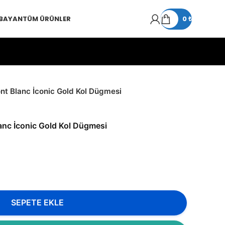
 BAYAN
TÜM ÜRÜNLER
0
₺
nt Blanc İconic Gold Kol Dügmesi
anc İconic Gold Kol Dügmesi
SEPETE EKLE