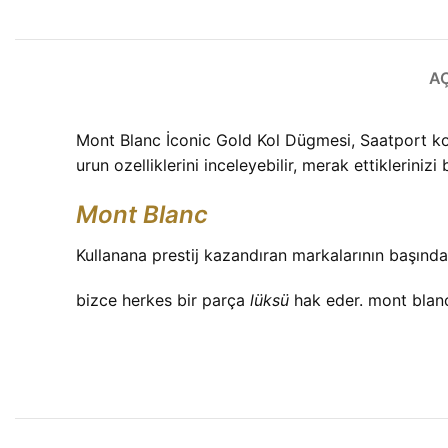
A
Mont Blanc İconic Gold Kol Dügmesi, Saatport kol
urun ozelliklerini inceleyebilir, merak ettiklerinizi b
Mont Blanc
Kullanana prestij kazandıran markalarının başınd
bizce herkes bir parça
lüksü
hak eder. mont blanc