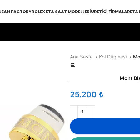
LEAN FACTORY
ROLEX ETA SAAT MODELLERI
ÜRETICI FIRMALAR
ETA
Ana Sayfa
Kol Dügmesi
Mo
Mont Bl
₺