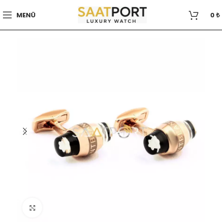
MENÜ
0
₺
Büyütmek için tıklayın