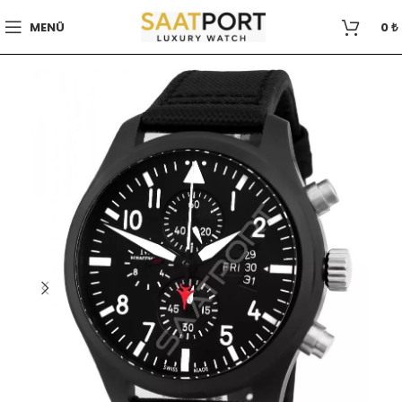
MENÜ
0
₺