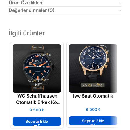
Ürün Özellikleri
Değerlendirmeler (0)
İlgili ürünler
IWC Schaffhausen
Iwc Saat Otomatik
Otomatik Erkek Kol
Saati
₺
₺
Sepete Ekle
Sepete Ekle