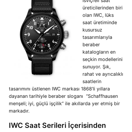
İsviçreli saat
üreticilerinden biri
olan IWC, lüks
saat üretiminde
kusursuz
tasarımlarıyla
beraber
katalogların en
seçkin modellerini
sunuyor. Şık,
rahat ve ayrıcalıklı
saatlerin
tasarımını üstlenen IWC markası 1868’li yıllara
dayanan tarihiyle beraber sloganı “Schaffhausen
menşeli; iyi, güçlü işçilik” ile akıllarda yer etmiş bir
markadır.
IWC Saat Serileri İçerisinden