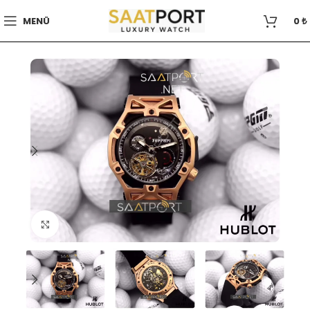
MENÜ
0
₺
Büyütmek için tıklayın