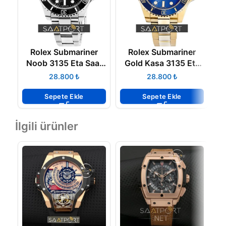
Rolex Submariner
Rolex Submariner
T
Noob 3135 Eta Saat
Gold Kasa 3135 Eta
116610LN
Saat 116618LB
₺
₺
Sepete Ekle
Sepete Ekle
İlgili ürünler