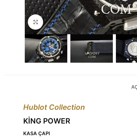
Büyütmek için tıklayın
A
Hublot Collection
KİNG POWER
KASA ÇAPI