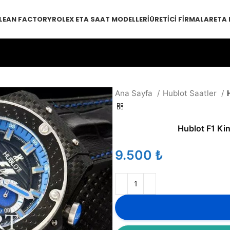
LEAN FACTORY
ROLEX ETA SAAT MODELLERI
ÜRETICI FIRMALAR
ETA
Ana Sayfa
Hublot Saatler
Hublot F1 Ki
₺