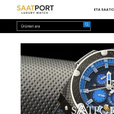
ETA SAAT
C