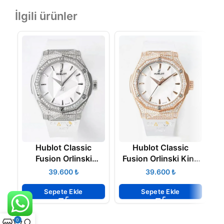
İlgili ürünler
Hublot Classic
Hublot Classic
Fusion Orlinski
Fusion Orlinski King
Titanium White Pave
Gold White 40 mm
₺
₺
Super Clone ETA
Super Clone ETA
Sepete Ekle
Sepete Ekle
0