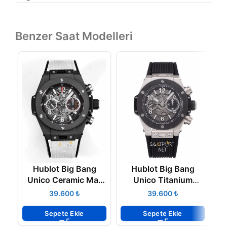
Benzer Saat Modelleri
Hublot Big Bang
Hublot Big Bang
Unico Ceramic Mat
Unico Titanium
Kasa 42mm Super
Chronograph 42 mm
K
₺
₺
Clone Eta
Super Clone Eta
Sepete Ekle
Sepete Ekle