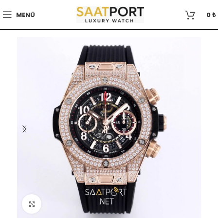
MENÜ
0
₺
Büyütmek için tıklayın