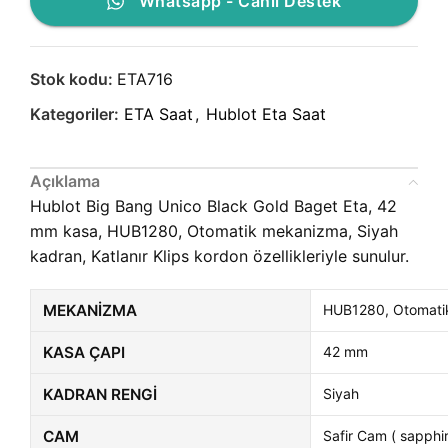
Whatsapp - Canlı Destek
Stok kodu:
ETA716
Kategoriler:
ETA Saat
,
Hublot Eta Saat
Açıklama
Hublot Big Bang Unico Black Gold Baget Eta, 42
mm kasa, HUB1280, Otomatik mekanizma, Siyah
kadran, Katlanır Klips kordon özellikleriyle sunulur.
MEKANIZMA
HUB1280, Otomati
KASA ÇAPI
42 mm
KADRAN RENGI
Siyah
CAM
Safir Cam ( sapphir