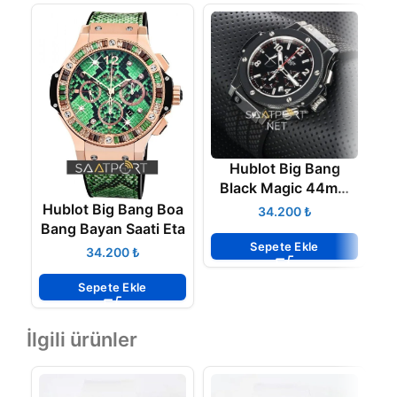
Hublot Big Bang
Black Magic 44mm
Eta İsviçre
Hublot Big Bang Boa
₺
Mekanizma
Bang Bayan Saati Eta
Sepete Ekle
₺
Sepete Ekle
İlgili ürünler