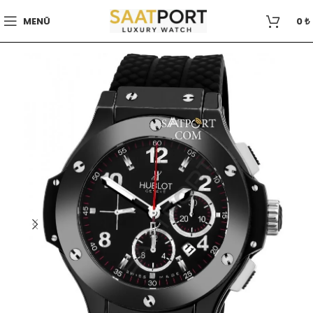
MENÜ
0
₺