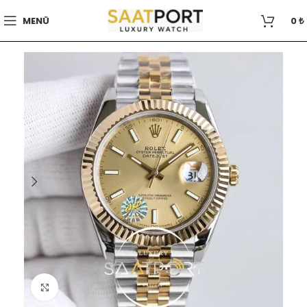
MENÜ
0
₺
Büyütmek için tıklayın