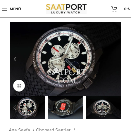
MENÜ
0
₺
Büyütmek için tıklayın
Ana Sayfa
Chopard Saatler