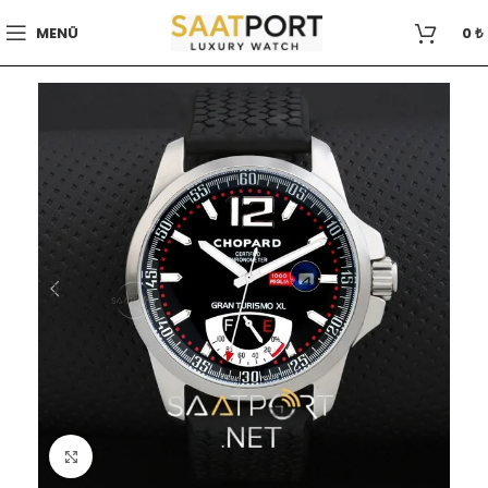
MENÜ
0
₺
Büyütmek için tıklayın