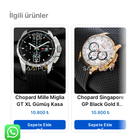
İlgili ürünler
Chopard Mille Miglia
Chopard Singapore
GT XL Gümüş Kasa
GP Black Gold II
D
Bayan
₺
₺
Sepete Ekle
Sepete Ekle