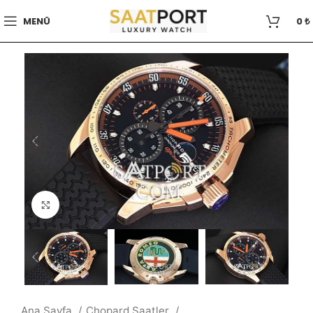
MENÜ
0
₺
Büyütmek için tıklayın
Ana Sayfa
Chopard Saatler