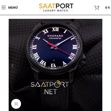
MENÜ
0
₺
Büyütmek için tıklayın