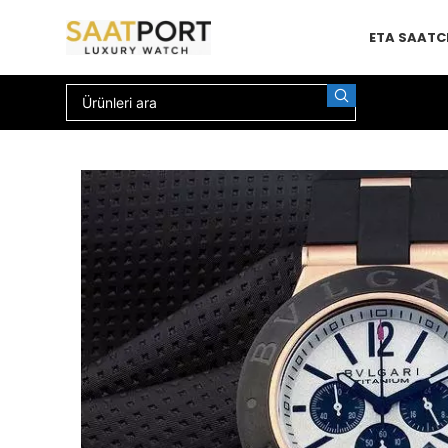
ETA SAAT
C