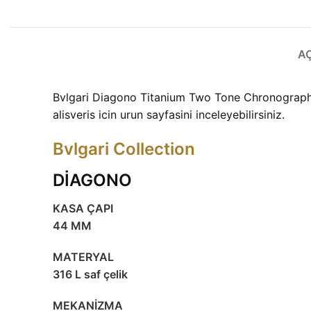
A
Bvlgari Diagono Titanium Two Tone Chronograph mo
alisveris icin urun sayfasini inceleyebilirsiniz.
Bvlgari Collection
DİAGONO
KASA ÇAPI
44 MM
MATERYAL
316 L saf çelik
MEKANİZMA