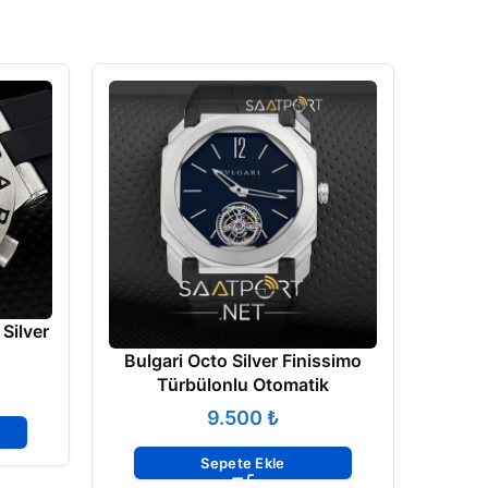
Silver
Bvlg
Taşl
Bulgari Octo Silver Finissimo
Türbülonlu Otomatik
₺
Sepete Ekle