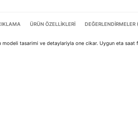
ÇIKLAMA
ÜRÜN ÖZELLIKLERI
DEĞERLENDIRMELER (
deli tasarimi ve detaylariyla one cikar. Uygun eta saat f