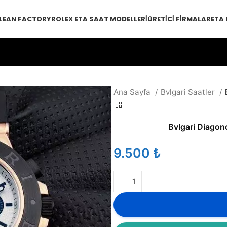
LEAN FACTORY
ROLEX ETA SAAT MODELLERI
ÜRETICI FIRMALAR
ETA
Ana Sayfa
Bvlgari Saatler
Bvlgari Diago
₺