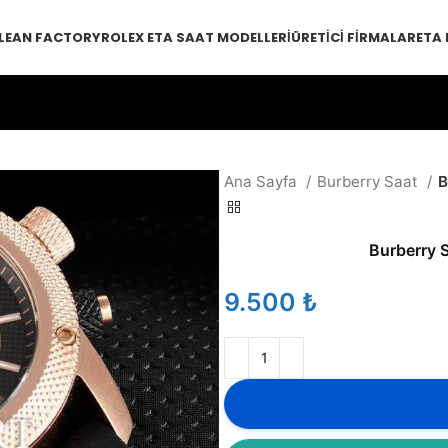
LEAN FACTORY
ROLEX ETA SAAT MODELLERI
ÜRETICI FIRMALAR
ETA
Ana Sayfa
Burberry Saat
B
Burberry 
₺