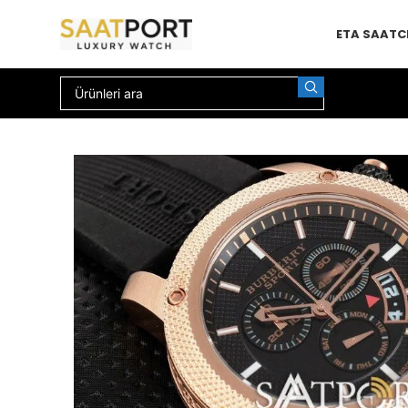
ETA SAAT
C