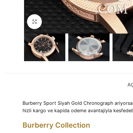
Büyütmek için tıklayın
A
Burberry Sport Siyah Gold Chronograph ariyorsani
hizli kargo ve kapida odeme avantajiyla kesfedebi
Burberry Collection