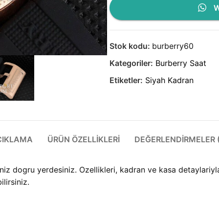
W
Stok kodu:
burberry60
Kategoriler:
Burberry Saat
Etiketler:
Siyah Kadran
ÇIKLAMA
ÜRÜN ÖZELLIKLERI
DEĞERLENDIRMELER (
z dogru yerdesiniz. Ozellikleri, kadran ve kasa detaylariyl
lirsiniz.