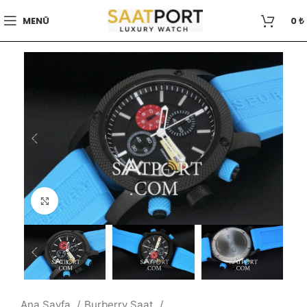
MENÜ
0
₺
Büyütmek için tıklayın
Ana Sayfa
Burberry Saat