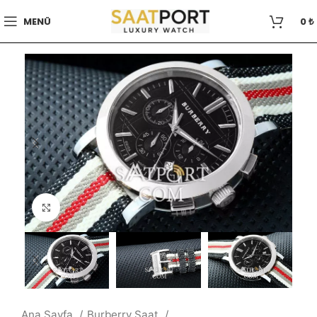
MENÜ
0
₺
Büyütmek için tıklayın
Ana Sayfa
Burberry Saat