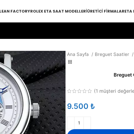
LEAN FACTORY
ROLEX ETA SAAT MODELLERI
ÜRETICI FIRMALAR
ETA
Ana Sayfa
Breguet Saatler
Breguet 
(
1
müşteri değerl
₺