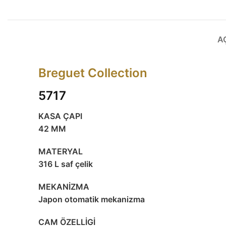
A
Breguet Collection
5717
KASA ÇAPI
42 MM
MATERYAL
316 L saf çelik
MEKANİZMA
Japon otomatik mekanizma
CAM ÖZELLİGİ