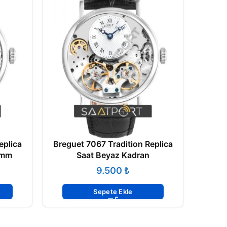
eplica
Breguet 7067 Tradition Replica
Breg
 mm
Saat Beyaz Kadran
₺
Sepete Ekle