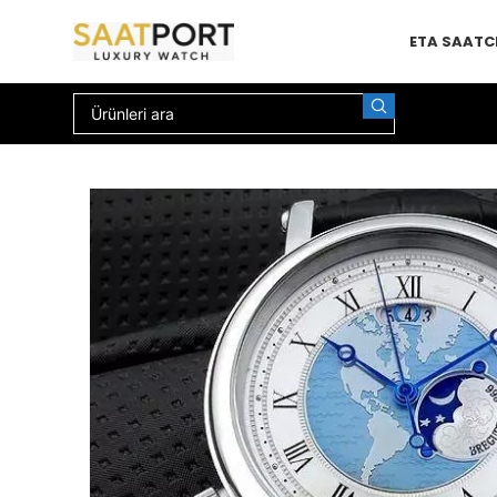
ETA SAAT
C