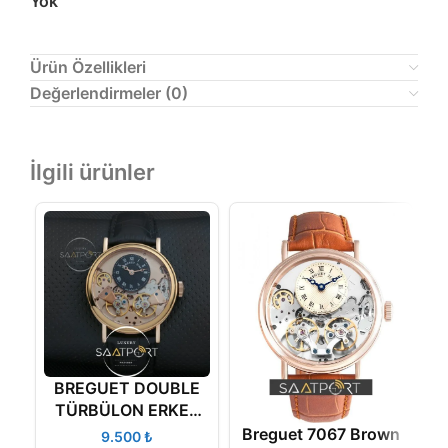
Yok
Ürün Özellikleri
Değerlendirmeler (0)
İlgili ürünler
BREGUET DOUBLE
TÜRBÜLON ERKEK
SAATİ
Breguet 7067 Brown
₺