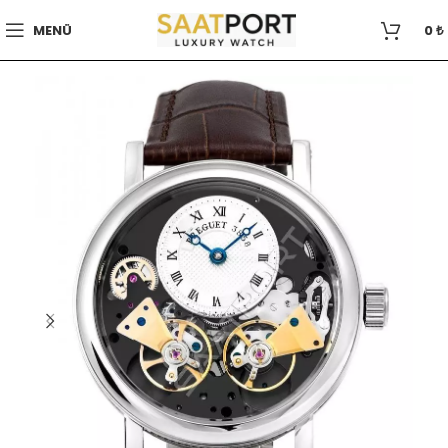
MENÜ
0
₺