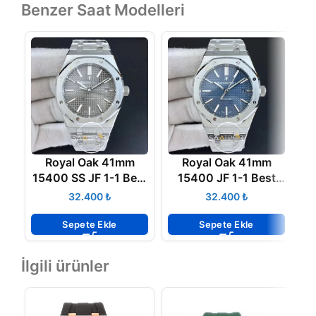
Benzer Saat Modelleri
Royal Oak 41mm
Royal Oak 41mm
15400 SS JF 1-1 Best
15400 JF 1-1 Best
Edition Gray
Edition Blue Textured
₺
₺
Textured Dial on SS
Dial SWİSS 3120 V5
Bracelet A3120 V5
Sepete Ekle
Sepete Ekle
İlgili ürünler