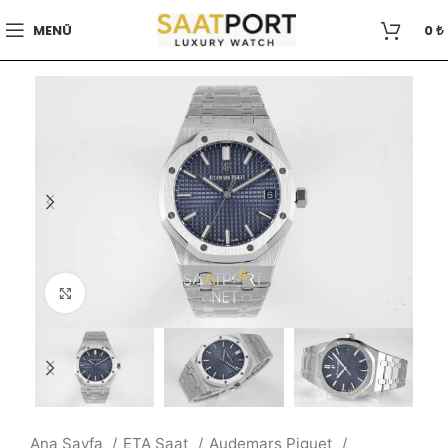
MENÜ
0
₺
Büyütmek için tıklayın
Ana Sayfa
ETA Saat
Audemars Piguet