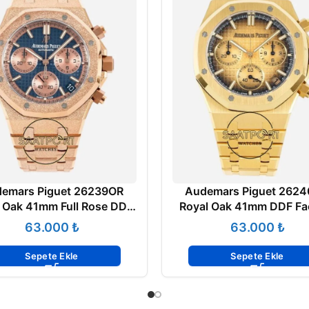
emars Piguet 26239OR
Audemars Piguet 262
 Oak 41mm Full Rose DDF
Royal Oak 41mm DDF Fa
ry Grande Tapisserie Mavi
Grande Tapisserie Sarı 
₺
₺
an 4401 Super Clone ETA
Kadran 4401 Super Clon
Sepete Ekle
Sepete Ekle