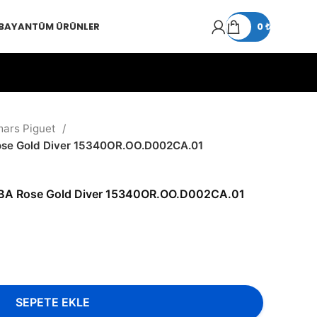
 BAYAN
TÜM ÜRÜNLER
0
₺
ars Piguet
e Gold Diver 15340OR.OO.D002CA.01
 Rose Gold Diver 15340OR.OO.D002CA.01
SEPETE EKLE