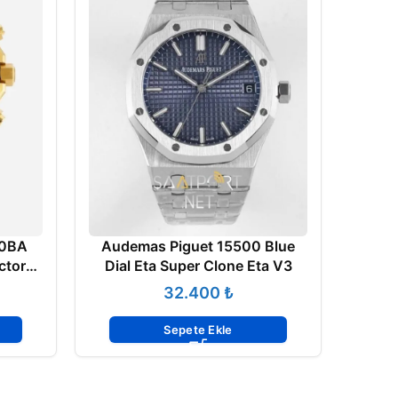
Aud
40BA
Audemas Piguet 15500 Blue
Ultra
ctory
Dial Eta Super Clone Eta V3
Fa
Siyah
₺
e ETA
Sepete Ekle