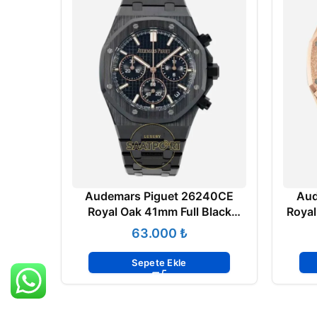
Audemars Piguet 26240CE
Aud
Royal Oak 41mm Full Black
Royal
Ceramic DDF Factory Grande
Facto
₺
Tapisserie Dial 4401 Super
Kadr
Clone ETA
Sepete Ekle