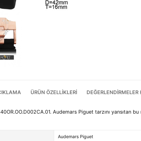
ÇIKLAMA
ÜRÜN ÖZELLIKLERI
DEĞERLENDIRMELER (
.OO.D002CA.01. Audemars Piguet tarzını yansıtan bu mod
Audemars Piguet