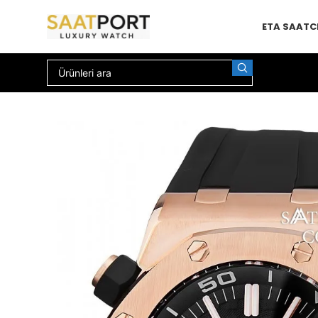
ETA SAAT
C