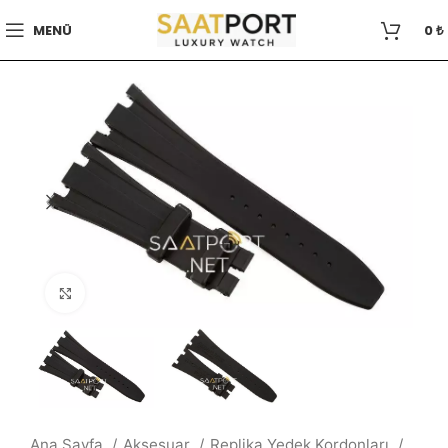
MENÜ
0
₺
Büyütmek için tıklayın
Ana Sayfa
Aksesuar
Replika Yedek Kordonları