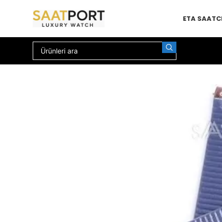
ETA SAAT
C