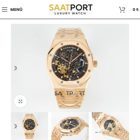
MENÜ
0
₺
Büyütmek için tıklayın