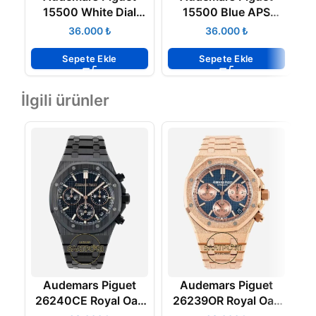
15500 White Dial
15500 Blue APS
APS Factory Super
Factory Super Clone
₺
₺
Clone Eta
Eta
Sepete Ekle
Sepete Ekle
İlgili ürünler
Audemars Piguet
Audemars Piguet
26240CE Royal Oak
26239OR Royal Oak
2