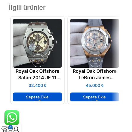
İlgili ürünler
Royal Oak Offshore
Royal Oak Offshore
Safari 2014 JF 11
LeBron James
Best Edition on
Cermet Bezel JF Best
₺
₺
Brown Leather Strap
Edition on Rubber
L
A3126 V2
Strap A3126 V2
Sepete Ekle
Sepete Ekle
0