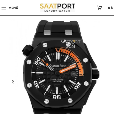
MENÜ
0
₺