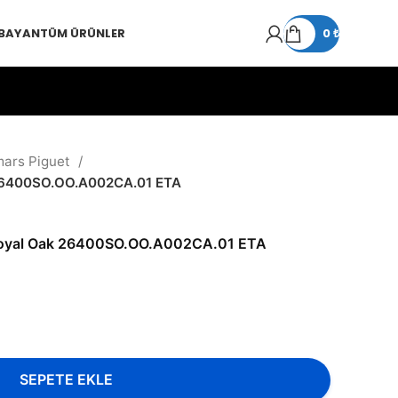
 BAYAN
TÜM ÜRÜNLER
0
₺
ars Piguet
26400SO.OO.A002CA.01 ETA
Royal Oak 26400SO.OO.A002CA.01 ETA
SEPETE EKLE