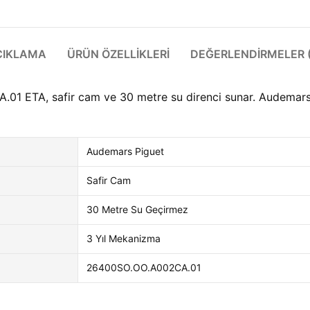
ÇIKLAMA
ÜRÜN ÖZELLIKLERI
DEĞERLENDIRMELER (
ETA, safir cam ve 30 metre su direnci sunar. Audemars Pig
Audemars Piguet
Safir Cam
30 Metre Su Geçirmez
3 Yıl Mekanizma
26400SO.OO.A002CA.01