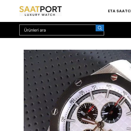
ETA SAAT
C