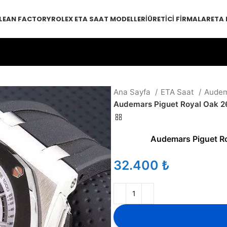
LEAN FACTORY
ROLEX ETA SAAT MODELLERI
ÜRETICI FIRMALAR
ETA
Ana Sayfa
ETA Saat
Audem
Audemars Piguet Royal Oak 
Audemars Piguet 
₺