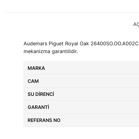
A
Audemars Piguet Royal Oak 26400SO.OO.A002CA.01 
mekanizma garantilidir.
MARKA
CAM
SU DIRENCI
GARANTI
REFERANS NO