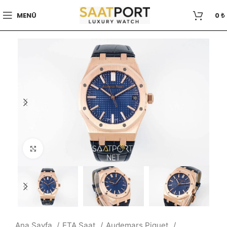
MENÜ
0
₺
Büyütmek için tıklayın
Ana Sayfa
ETA Saat
Audemars Piguet