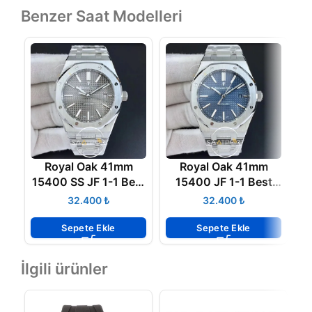
Benzer Saat Modelleri
Royal Oak 41mm
Royal Oak 41mm
15400 SS JF 1-1 Best
15400 JF 1-1 Best
Edition Gray
Edition Blue Textured
₺
₺
Textured Dial on SS
Dial SWİSS 3120 V5
Bracelet A3120 V5
Sepete Ekle
Sepete Ekle
İlgili ürünler