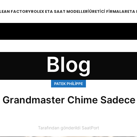
LEAN FACTORY
ROLEX ETA SAAT MODELLERI
ÜRETICI FIRMALAR
ETA
Blog
PATEK PHILIPPE
e Grandmaster Chime Sadece 7
Tarafından gönderildi
SaatPort