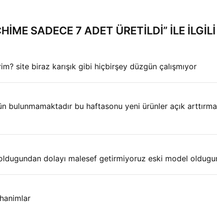
HIME SADECE 7 ADET ÜRETILDI
” ILE ILG
rim? site biraz karışık gibi hiçbirşey düzgün çalışmıyor
 bulunmamaktadır bu haftasonu yeni ürünler açık arttırma ile
ldugundan dolayı malesef getirmiyoruz eski model oldugund
 hanimlar