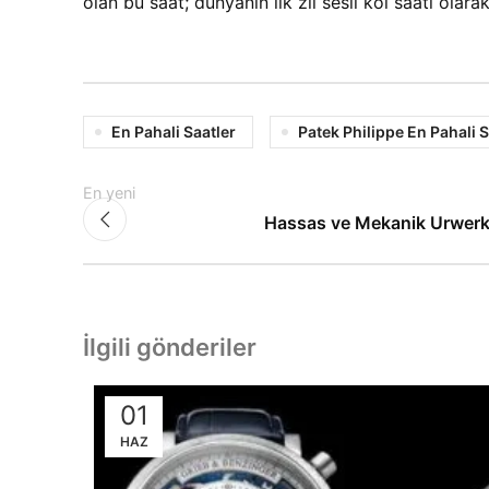
olan bu saat; dünyanın ilk zil sesli kol saati olar
En Pahali Saatler
Patek Philippe En Pahali 
En yeni
Hassas ve Mekanik Urwer
İlgili gönderiler
01
HAZ