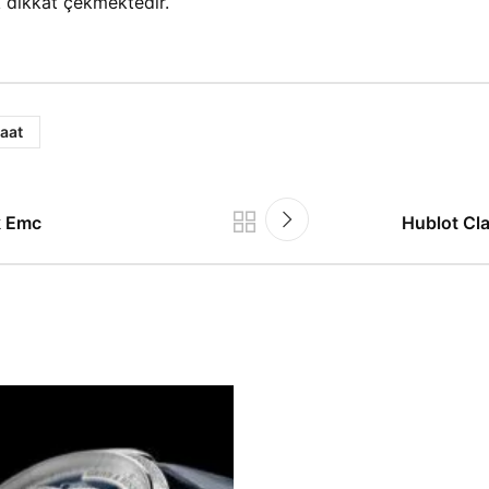
ak dikkat çekmektedir.
Saat
k Emc
Hublot Cla