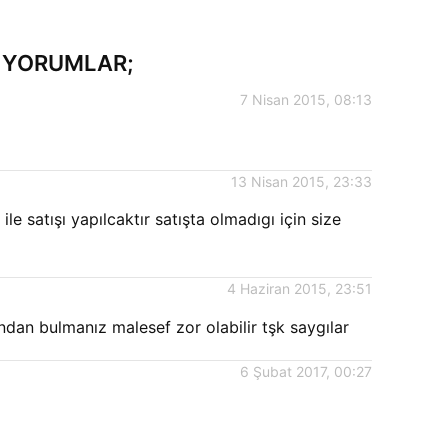
ILI YORUMLAR;
7 Nisan 2015, 08:13
13 Nisan 2015, 23:33
 satışı yapılcaktır satışta olmadıgı için size
4 Haziran 2015, 23:51
an bulmanız malesef zor olabilir tşk saygılar
6 Şubat 2017, 00:27