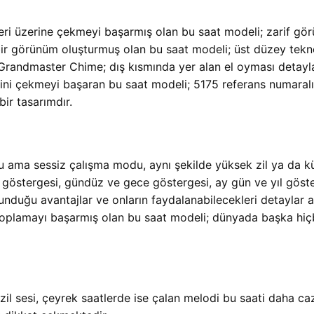
eri üzerine çekmeyi başarmış olan bu saat modeli; zarif görü
bir görünüm oluşturmuş olan bu saat modeli; üst düzey tekno
 Grandmaster Chime; dış kısmında yer alan el oyması detayl
atini çekmeyi başaran bu saat modeli; 5175 referans numaral
ir tasarımdır.
ulu ama sessiz çalışma modu, aynı şekilde yüksek zil ya da k
göstergesi, gündüz ve gece göstergesi, ay gün ve yıl göste
 sunduğu avantajlar ve onların faydalanabilecekleri detaylar
a toplamayı başarmış olan bu saat modeli; dünyada başka hiçb
 zil sesi, çeyrek saatlerde ise çalan melodi bu saati daha c