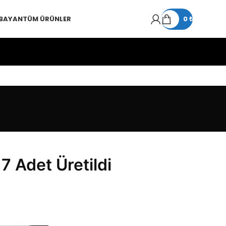
 BAYAN
TÜM ÜRÜNLER
0
₺
 Adet Üretildi