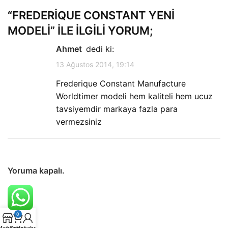
“
FREDERIQUE CONSTANT YENI
MODELI
” ILE ILGILI YORUM;
ahmet
dedi ki:
13 Ağustos 2014, 19:14
Frederique Constant Manufacture
Worldtimer modeli hem kaliteli hem ucuz
tavsiyemdir markaya fazla para
vermezsiniz
Yoruma kapalı.
0