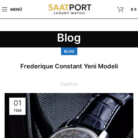
MENÜ
0
₺
Blog
BLOG
Frederique Constant Yeni Modeli
SaatPort
01
TEM