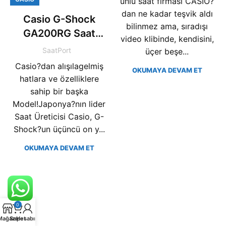
ünlü saat firması CASIO?
dan ne kadar teşvik aldı
Casio G-Shock
bilinmez ama, sıradışı
GA200RG Saat
video klibinde, kendisini,
Modeli
SaatPort
üçer beşe...
Casio?dan alışılagelmiş
OKUMAYA DEVAM ET
hatlara ve özelliklere
sahip bir başka
Model!Japonya?nın lider
Saat Üreticisi Casio, G-
Shock?un üçüncü on y...
OKUMAYA DEVAM ET
0
Mağaza
Sepet
Hesabım