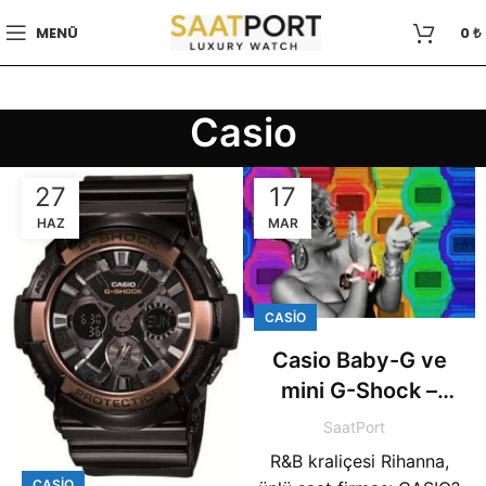
MENÜ
0
₺
Casio
27
17
HAZ
MAR
CASIO
Casio Baby-G ve
mini G-Shock –
Rihanna – Rude Boy
SaatPort
R&B kraliçesi Rihanna,
CASIO