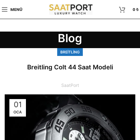
MENÜ
0
₺
Blog
BREITLING
Breitling Colt 44 Saat Modeli
SaatPort
01
OCA