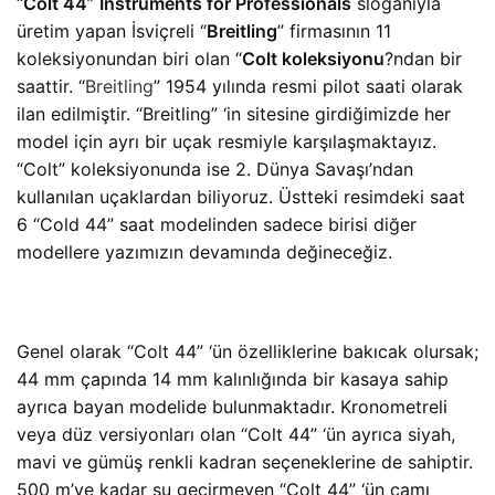
“
Colt 44
”
Instruments for Professionals
sloganıyla
üretim yapan İsviçreli “
Breitling
” firmasının 11
koleksiyonundan biri olan “
Colt koleksiyonu
?ndan bir
saattir. “
Breitling
” 1954 yılında resmi pilot saati olarak
ilan edilmiştir. “Breitling” ‘in sitesine girdiğimizde her
model için ayrı bir uçak resmiyle karşılaşmaktayız.
“Colt” koleksiyonunda ise 2. Dünya Savaşı’ndan
kullanılan uçaklardan biliyoruz. Üstteki resimdeki saat
6 “Cold 44” saat modelinden sadece birisi diğer
modellere yazımızın devamında değineceğiz.
Genel olarak “Colt 44” ‘ün özelliklerine bakıcak olursak;
44 mm çapında 14 mm kalınlığında bir kasaya sahip
ayrıca bayan modelide bulunmaktadır. Kronometreli
veya düz versiyonları olan “Colt 44” ‘ün ayrıca siyah,
mavi ve gümüş renkli kadran seçeneklerine de sahiptir.
500 m’ye kadar su geçirmeyen
“Colt 44” ‘ün camı