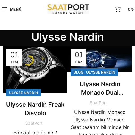
MENÜ
0
₺
Ulysse Nardin
01
01
TEM
HAZ
,
BLOG
ULYSSE NARDIN
Ulysse Nardin
Monaco Dual
ULYSSE NARDIN
Limited Edition
SaatPort
Ulysse Nardin Freak
Ulysse Nardin Monaco
Diavolo
Ulysse Nardin Monaco
SaatPort
Saat tasarım biliminde bir
Bir saat modeline ?
ikon, özellikle de su