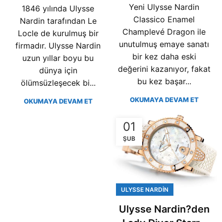
Yeni Ulysse Nardin
1846 yılında Ulysse
Classico Enamel
Nardin tarafından Le
Champlevé Dragon ile
Locle de kurulmuş bir
unutulmuş emaye sanatı
firmadır. Ulysse Nardin
bir kez daha eski
uzun yıllar boyu bu
değerini kazanıyor, fakat
dünya için
bu kez başar...
ölümsüzleşecek bi...
OKUMAYA DEVAM ET
OKUMAYA DEVAM ET
01
ŞUB
ULYSSE NARDIN
Ulysse Nardin?den