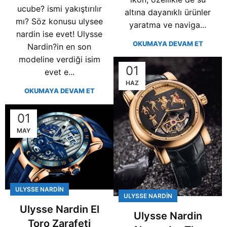
ucube? ismi yakıştırılır
altına dayanıklı ürünler
mı? Söz konusu ulysee
yaratma ve naviga...
nardin ise evet! Ulysse
OKUMAYA DEVAM ET
Nardin?in en son
modeline verdiği isim
01
evet e...
HAZ
OKUMAYA DEVAM ET
01
MAY
ULYSSE NARDIN
ULYSSE NARDIN
Ulysse Nardin El
Ulysse Nardin
Toro Zarafeti