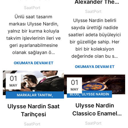
Alexander The
SaatPort
Great
SaatPort
Ünlü saat tasarım
Ulysse Nardin belirli
markası Ulysse Nardin,
sayıda ürettiği nadide
yalnız bir kurma koluyla
saatleri adeta büyüleyici
takvim işlevlerinin ileri ve
bir güzelliğe sahip. Her
geri ayarlanabilmesine
biri bir koleksiyon
olanak sağlayan ö...
değerinde olan bu s...
OKUMAYA DEVAM ET
OKUMAYA DEVAM ET
01
01
MAY
MAY
,
,
BLOG
ULYSSE NARDIN
MARKALAR TANITIM
ULYSSE NARDIN
Ulysse Nardin
Ulysse Nardin Saat
Classico Enamel
Tarihçesi
Champlevé Dragon
SaatPort
SaatPort